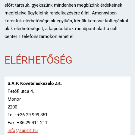
előtt tartsuk.Igyekszünk mindenben megbízónk érdekeinek
megfelelve ügyfeleink rendelkezésére állni. Amennyiben
kerestük elérhetőségeink egyikén, kérjük keresse kollegánkat
akik elérhetőségeit, a kapcsolatok menüpont alatt a call
center 1 telefonszámokon érhet el.
ELÉRHETŐSÉG
S.A.P. Követeléskezelő Zrt.
Petőfi utca 4.
Monor
2200
Tel.: +36 29 999 351
Fax: +36 29 411 211
info@sap
zrt.hu