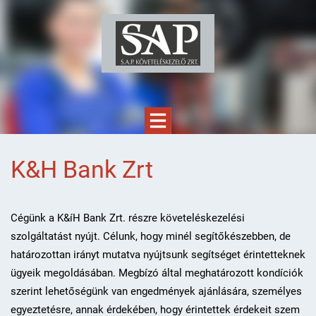
K&H Bank Zrt
Cégünk a K&íH Bank Zrt. részre követeléskezelési
szolgáltatást nyújt. Célunk, hogy minél segítőkészebben, de
határozottan irányt mutatva nyújtsunk segítséget érintetteknek
ügyeik megoldásában. Megbízó által meghatározott kondíciók
szerint lehetőségünk van engedmények ajánlására, személyes
egyeztetésre, annak érdekében, hogy érintettek érdekeit szem