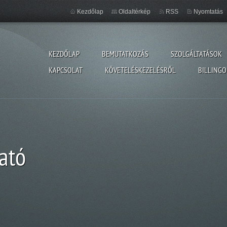
Kezdőlap
Oldaltérkép
RSS
Nyomtatás
KEZDŐLAP
BEMUTATKOZÁS
SZOLGÁLTATÁSOK
KAPCSOLAT
KÖVETELÉSKEZELÉSRŐL
BILLINGO
ató